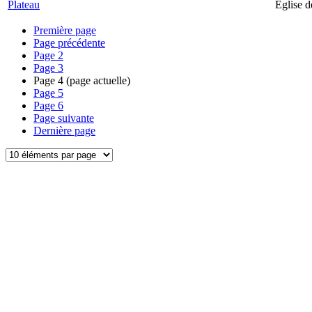
Plateau
Église d
Première page
Page précédente
Page
2
Page
3
Page
4
(page actuelle)
Page
5
Page
6
Page suivante
Dernière page