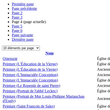
Première page
Page précédente
Page
2
Page
3
Page
4
(page actuelle)
Page
5
Page
6
Page suivante
Dernière page
Nom
Ostensoir
Église d
Peinture (L'Éducation de la Vierge)
Église d
Peinture (L'Éducation de la Vierge)
Ancienne
Peinture (L'Immaculée Conception)
Ancienne
Peinture (L'Immaculée Conception)
Église d
Peinture (Le Repentir de saint Pierre)
Ancienne
Peinture (Portrait de l'abbé Leclerc)
Église d
Peinture (Portrait de Mgr Louis-Philippe Mariauchau
Ancienne
d'Esgly)
Peinture (Saint François de Sales)
Église d