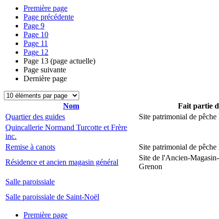
Première page
Page précédente
Page
9
Page
10
Page
11
Page
12
Page
13
(page actuelle)
Page suivante
Dernière page
Nom
Fait partie 
Quartier des guides
Site patrimonial de pêch
Quincallerie Normand Turcotte et Frère
inc.
Remise à canots
Site patrimonial de pêch
Site de l'Ancien-Magasin
Résidence et ancien magasin général
Grenon
Salle paroissiale
Salle paroissiale de Saint-Noël
Première page