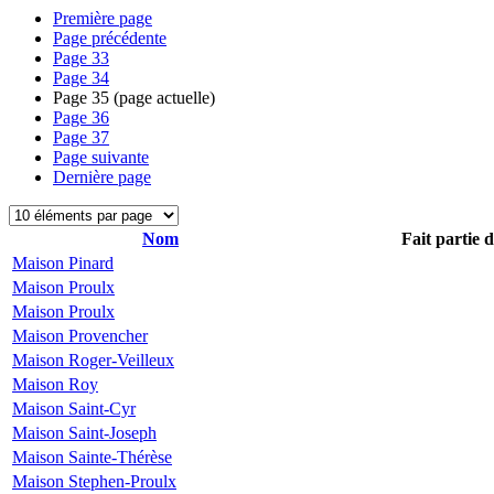
Première page
Page précédente
Page
33
Page
34
Page
35
(page actuelle)
Page
36
Page
37
Page suivante
Dernière page
Nom
Fait partie 
Maison Pinard
Maison Proulx
Maison Proulx
Maison Provencher
Maison Roger-Veilleux
Maison Roy
Maison Saint-Cyr
Maison Saint-Joseph
Maison Sainte-Thérèse
Maison Stephen-Proulx