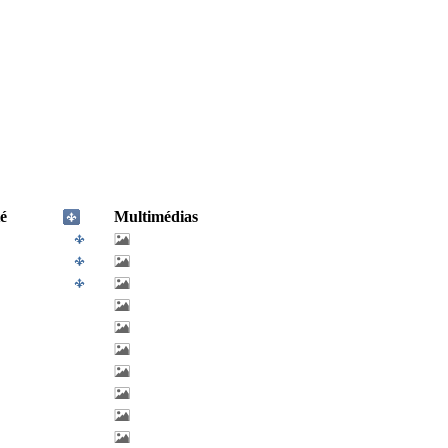
é
Multimédias