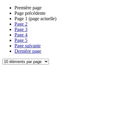
Première page
Page précédente
Page
1
(page actuelle)
Page
2
Page
3
Page
4
Page
5
Page suivante
Dernière page