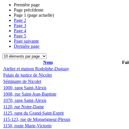
Première page
Page précédente
Page
1
(page actuelle)
Page
2
Page
3
Page
4
Page
5
Page suivante
Dernière page
Nom
Fai
Atelier et maison Rodolphe-Duguay
Palais de justice de Nicolet
Séminaire de Nicolet
1000, rang Saint-Alexis
1008, rue Saint-Jean-Baptiste
1070, rang Saint-Alexis
1120, rue Notre-Dame
1125, rang du Grand-Saint-Esprit
115-123, rue de Monseigneur-Plessis
1150, route Marie-Victorin