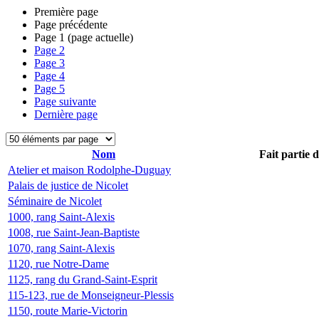
Première page
Page précédente
Page
1
(page actuelle)
Page
2
Page
3
Page
4
Page
5
Page suivante
Dernière page
Nom
Fait partie 
Atelier et maison Rodolphe-Duguay
Palais de justice de Nicolet
Séminaire de Nicolet
1000, rang Saint-Alexis
1008, rue Saint-Jean-Baptiste
1070, rang Saint-Alexis
1120, rue Notre-Dame
1125, rang du Grand-Saint-Esprit
115-123, rue de Monseigneur-Plessis
1150, route Marie-Victorin