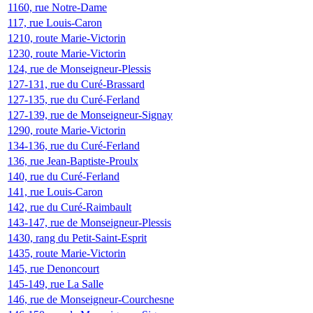
1160, rue Notre-Dame
117, rue Louis-Caron
1210, route Marie-Victorin
1230, route Marie-Victorin
124, rue de Monseigneur-Plessis
127-131, rue du Curé-Brassard
127-135, rue du Curé-Ferland
127-139, rue de Monseigneur-Signay
1290, route Marie-Victorin
134-136, rue du Curé-Ferland
136, rue Jean-Baptiste-Proulx
140, rue du Curé-Ferland
141, rue Louis-Caron
142, rue du Curé-Raimbault
143-147, rue de Monseigneur-Plessis
1430, rang du Petit-Saint-Esprit
1435, route Marie-Victorin
145, rue Denoncourt
145-149, rue La Salle
146, rue de Monseigneur-Courchesne