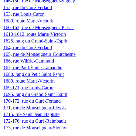
146-150, rue de Monseigneur-Signay
152, rue du Curé-Ferland
153, rue Louis-Caron
1580, route Marie-Victorin
160-162, rue de Monseigneur-Plessis
1610-1612, route Marie-Victorin
1625, rang du Grand-Saint-Esprit
164, rue du Curé-Ferland
165, rue de Monseigneur-Courchesne
166, rue Wilfrid-Camirand
167, rue Paul-Émile-Lamarche
1680, rang du Petit-Saint-Esprit
1680, route Marie-Victorin
169-171, rue Louis-Caron
1695, rang du Grand-Saint-Esprit
170-172, rue du Curé-Ferland
171, rue de Monseigneur-Plessis
1715, rue Saint-Jean-Baptiste
172-176, rue du Curé-Raimbault
173, rue de Monseigneur-Signay