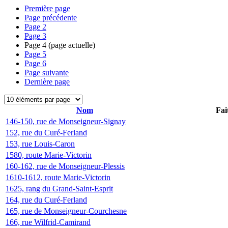
Première page
Page précédente
Page
2
Page
3
Page
4
(page actuelle)
Page
5
Page
6
Page suivante
Dernière page
Nom
Fai
146-150, rue de Monseigneur-Signay
152, rue du Curé-Ferland
153, rue Louis-Caron
1580, route Marie-Victorin
160-162, rue de Monseigneur-Plessis
1610-1612, route Marie-Victorin
1625, rang du Grand-Saint-Esprit
164, rue du Curé-Ferland
165, rue de Monseigneur-Courchesne
166, rue Wilfrid-Camirand