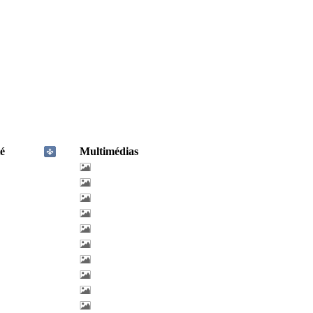
é
Multimédias