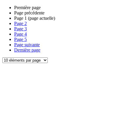
Première page
Page précédente
Page
1
(page actuelle)
Page
2
Page
3
Page
4
Page
5
Page suivante
Dernière page