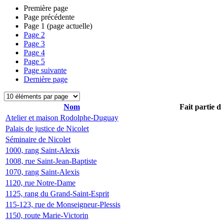
Première page
Page précédente
Page
1
(page actuelle)
Page
2
Page
3
Page
4
Page
5
Page suivante
Dernière page
Nom
Fait partie 
Atelier et maison Rodolphe-Duguay
Palais de justice de Nicolet
Séminaire de Nicolet
1000, rang Saint-Alexis
1008, rue Saint-Jean-Baptiste
1070, rang Saint-Alexis
1120, rue Notre-Dame
1125, rang du Grand-Saint-Esprit
115-123, rue de Monseigneur-Plessis
1150, route Marie-Victorin