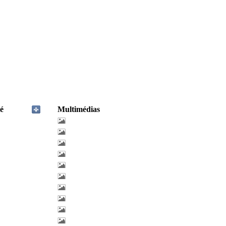
é
Multimédias