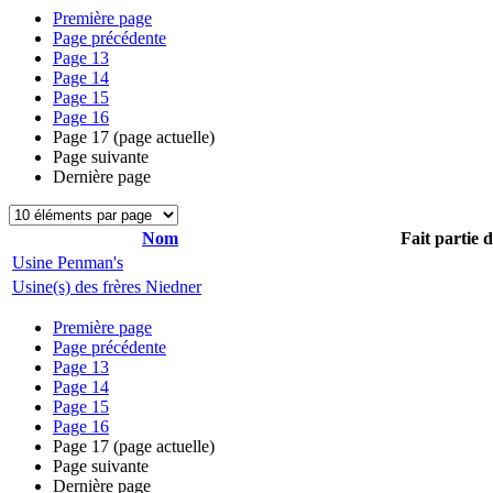
Première page
Page précédente
Page
13
Page
14
Page
15
Page
16
Page
17
(page actuelle)
Page suivante
Dernière page
Nom
Fait partie 
Usine Penman's
Usine(s) des frères Niedner
Première page
Page précédente
Page
13
Page
14
Page
15
Page
16
Page
17
(page actuelle)
Page suivante
Dernière page