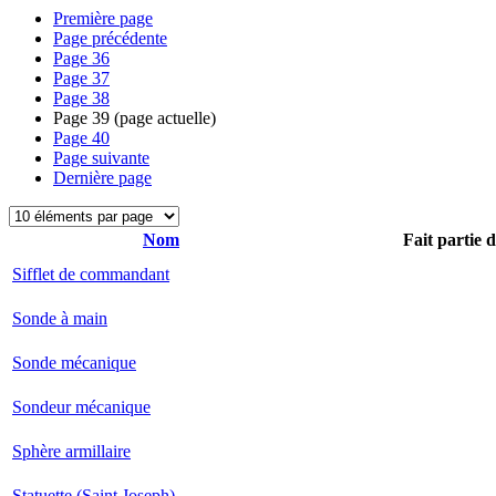
Première page
Page précédente
Page
36
Page
37
Page
38
Page
39
(page actuelle)
Page
40
Page suivante
Dernière page
Nom
Fait partie 
Sifflet de commandant
Sonde à main
Sonde mécanique
Sondeur mécanique
Sphère armillaire
Statuette (Saint Joseph)