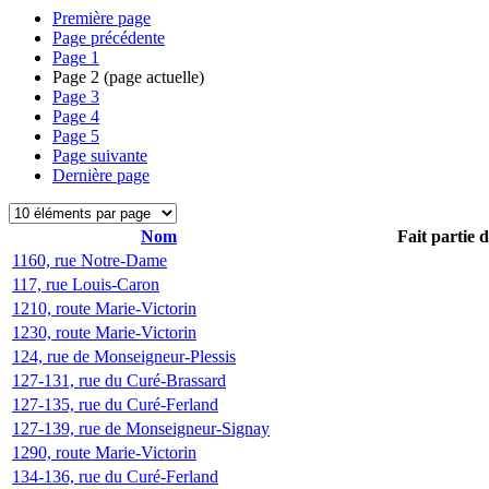
Première page
Page précédente
Page
1
Page
2
(page actuelle)
Page
3
Page
4
Page
5
Page suivante
Dernière page
Nom
Fait partie 
1160, rue Notre-Dame
117, rue Louis-Caron
1210, route Marie-Victorin
1230, route Marie-Victorin
124, rue de Monseigneur-Plessis
127-131, rue du Curé-Brassard
127-135, rue du Curé-Ferland
127-139, rue de Monseigneur-Signay
1290, route Marie-Victorin
134-136, rue du Curé-Ferland