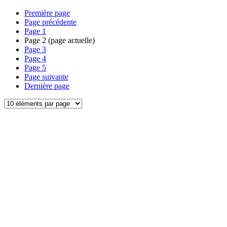
Première page
Page précédente
Page
1
Page
2
(page actuelle)
Page
3
Page
4
Page
5
Page suivante
Dernière page