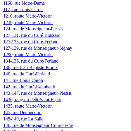
1160, rue Notre-Dame
117, rue Louis-Caron
1210, route Marie-Victorin
1230, route Marie-Victorin
124, rue de Monseigneur-Plessis
127-131, rue du Curé-Brassard
127-135, rue du Curé-Ferland
127-139, rue de Monseigneur-Signay
1290, route Marie-Victorin
134-136, rue du Curé-Ferland
136, rue Jean-Baptiste-Proulx
140, rue du Curé-Ferland
141, rue Louis-Caron
142, rue du Curé-Raimbault
143-147, rue de Monseigneur-Plessis
1430, rang du Petit-Saint-Esprit
1435, route Marie-Victorin
145, rue Denoncourt
145-149, rue La Salle
146, rue de Monseigneur-Courchesne