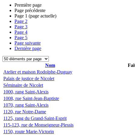
Première page
Page précédente
Page
1
(page actuelle)
Page
2
Page
3
Page
4
Page
5
Page suivante
Dernière page
Nom
Fai
Atelier et maison Rodolphe-Duguay
Palais de justice de Nicolet
Séminaire de Nicolet
1000, rang Saint-Alexis
1008, rue Saint-Jean-Baptiste
1070, rang Saint-Alexis
1120, rue Notre-Dame
1125, rang du Grand-Saint-Esprit
115-123, rue de Monseigneur-Plessis
1150, route Marie-Victorin