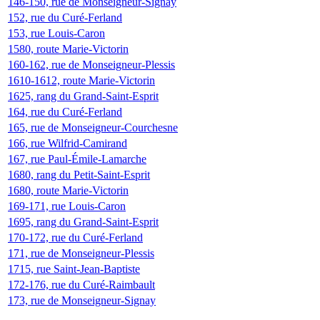
146-150, rue de Monseigneur-Signay
152, rue du Curé-Ferland
153, rue Louis-Caron
1580, route Marie-Victorin
160-162, rue de Monseigneur-Plessis
1610-1612, route Marie-Victorin
1625, rang du Grand-Saint-Esprit
164, rue du Curé-Ferland
165, rue de Monseigneur-Courchesne
166, rue Wilfrid-Camirand
167, rue Paul-Émile-Lamarche
1680, rang du Petit-Saint-Esprit
1680, route Marie-Victorin
169-171, rue Louis-Caron
1695, rang du Grand-Saint-Esprit
170-172, rue du Curé-Ferland
171, rue de Monseigneur-Plessis
1715, rue Saint-Jean-Baptiste
172-176, rue du Curé-Raimbault
173, rue de Monseigneur-Signay