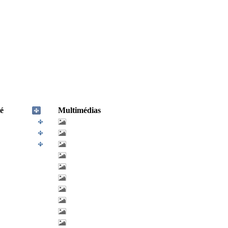
é
Multimédias