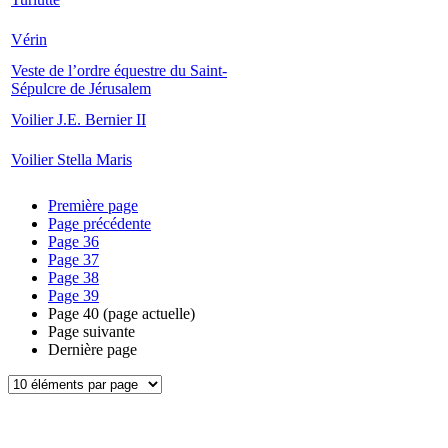
Vérin
Veste de l’ordre équestre du Saint-
Sépulcre de Jérusalem
Voilier J.E. Bernier II
Voilier Stella Maris
Première page
Page précédente
Page
36
Page
37
Page
38
Page
39
Page
40
(page actuelle)
Page suivante
Dernière page