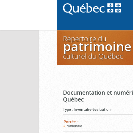
Répertoire du
patrimoine
culturel du Québec
Documentation et numéris
Québec
Type
:
Inventaire-évaluation
Portée
:
Nationale