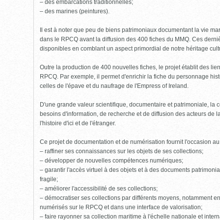
– des embarcations traditionnelles;
– des marines (peintures).
Il est à noter que peu de biens patrimoniaux documentant la vie mari
dans le RPCQ avant la diffusion des 400 fiches du MMQ. Ces derniè
disponibles en comblant un aspect primordial de notre héritage cult
Outre la production de 400 nouvelles fiches, le projet établit des li
RPCQ. Par exemple, il permet d'enrichir la fiche du personnage his
celles de l'épave et du naufrage de l'Empress of Ireland.
D'une grande valeur scientifique, documentaire et patrimoniale, l
besoins d'information, de recherche et de diffusion des acteurs de 
l'histoire d'ici et de l'étranger.
Ce projet de documentation et de numérisation fournit l'occasion a
– raffiner ses connaissances sur les objets de ses collections;
– développer de nouvelles compétences numériques;
– garantir l'accès virtuel à des objets et à des documents patrimoniau
fragile;
– améliorer l'accessibilité de ses collections;
– démocratiser ses collections par différents moyens, notamment en
numérisés sur le RPCQ et dans une interface de valorisation;
– faire rayonner sa collection maritime à l'échelle nationale et intern