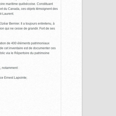
toire maritime québécoise. Constituant
c et du Canada, ces objets témoignent des
nt-Laurent.
ar Bernier. Il a toujours entretenu, à
ion qui ne cesse de grandir. Fort de ses
ation de 400 éléments patrimoniaux
if de cet inventaire est de documenter ces
blic via le Répertoire du patrimoine
t, notamment :
lace Ernest Lapointe;