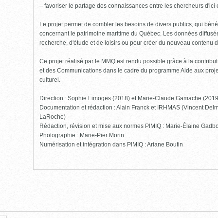
– favoriser le partage des connaissances entre les chercheurs d'ici et
Le projet permet de combler les besoins de divers publics, qui bénéf
concernant le patrimoine maritime du Québec. Les données diffusées
recherche, d'étude et de loisirs ou pour créer du nouveau contenu 
Ce projet réalisé par le MMQ est rendu possible grâce à la contribut
et des Communications dans le cadre du programme Aide aux projet
culturel.
Direction : Sophie Limoges (2018) et Marie-Claude Gamache (201
Documentation et rédaction : Alain Franck et IRHMAS (Vincent Delm
LaRoche)
Rédaction, révision et mise aux normes PIMIQ : Marie-Élaine Gadbo
Photographie : Marie-Pier Morin
Numérisation et intégration dans PIMIQ : Ariane Boutin