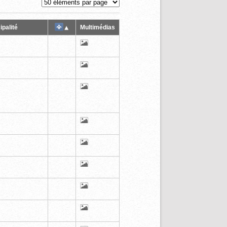
ipalité
Multimédias