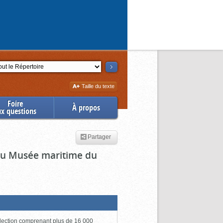
ction
Augmenter
Taille du texte
la
Foire
À propos
ux questions
Partager
 du Musée maritime du
lection comprenant plus de 16 000