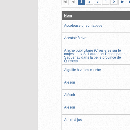
Page
(page
Page
Page
Page
Page
1
Première
2
Page
3
4
5
actuelle)
page
précédente
suiva
Nom
Accoteuse pneumatique
Accotoir à rivet
Affiche publicitaire (Croisières sur le
majestueux St. Laurent et l’incomparable
Saguenay dans la belle province de
Québec)
Aiguille à voiles courbe
Alésoir
Alésoir
Alésoir
Ancre à jas