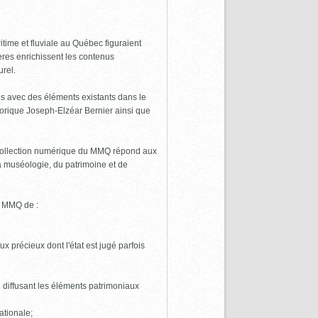
time et fluviale au Québec figuraient
res enrichissent les contenus
urel.
ens avec des éléments existants dans le
torique Joseph-Elzéar Bernier ainsi que
a collection numérique du MMQ répond aux
la muséologie, du patrimoine et de
u MMQ de :
x précieux dont l'état est jugé parfois
 diffusant les éléments patrimoniaux
ationale;