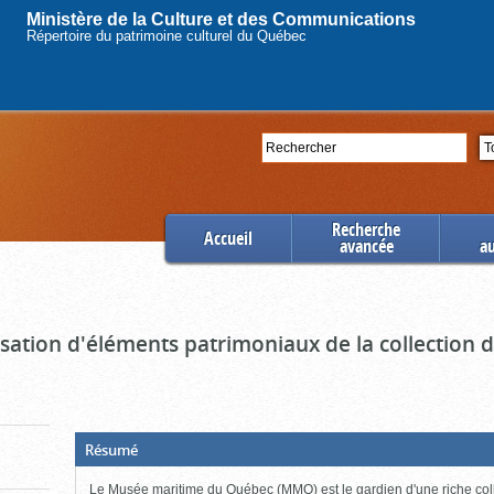
Ministère de la Culture et des Communications
Répertoire du patrimoine culturel du Québec
Rechercher
Se
Recherche
Accueil
avancée
a
ation d'éléments patrimoniaux de la collection
(Boite
Résumé
ouverte,
cliquer
Le Musée maritime du Québec (MMQ) est le gardien d'une riche col