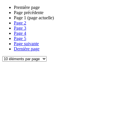
Première page
Page précédente
Page
1
(page actuelle)
Page
2
Page
3
Page
4
Page
5
Page suivante
Dernière page