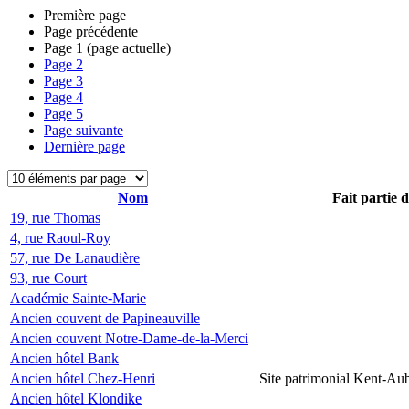
Première page
Page précédente
Page
1
(page actuelle)
Page
2
Page
3
Page
4
Page
5
Page suivante
Dernière page
Nom
Fait partie 
19, rue Thomas
4, rue Raoul-Roy
57, rue De Lanaudière
93, rue Court
Académie Sainte-Marie
Ancien couvent de Papineauville
Ancien couvent Notre-Dame-de-la-Merci
Ancien hôtel Bank
Ancien hôtel Chez-Henri
Site patrimonial Kent-Au
Ancien hôtel Klondike