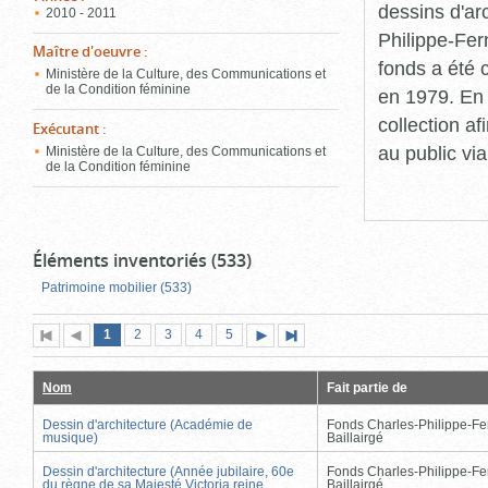
dessins d'ar
2010 - 2011
Philippe-Fer
Maître d'oeuvre
:
fonds a été c
Ministère de la Culture, des Communications et
de la Condition féminine
en 1979. En 
collection a
Exécutant
:
au public vi
Ministère de la Culture, des Communications et
de la Condition féminine
Éléments inventoriés (533)
Patrimoine mobilier (533)
Page
(page
Page
Page
Page
Page
1
Première
2
Page
3
4
5
Page
Dernière
actuelle)
page
précédente
suivante
page
Nom
Fait partie de
Dessin d'architecture (Académie de
Fonds Charles-Philippe-Fe
musique)
Baillairgé
Dessin d'architecture (Année jubilaire, 60e
Fonds Charles-Philippe-Fe
du règne de sa Majesté Victoria reine
Baillairgé