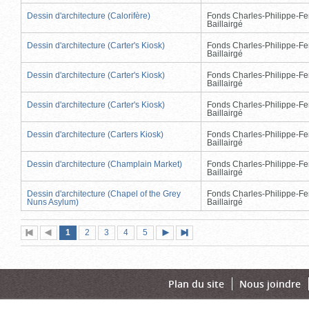
Dessin d'architecture (Calorifère)
Fonds Charles-Philippe-Fe
Baillairgé
Dessin d'architecture (Carter's Kiosk)
Fonds Charles-Philippe-Fe
Baillairgé
Dessin d'architecture (Carter's Kiosk)
Fonds Charles-Philippe-Fe
Baillairgé
Dessin d'architecture (Carter's Kiosk)
Fonds Charles-Philippe-Fe
Baillairgé
Dessin d'architecture (Carters Kiosk)
Fonds Charles-Philippe-Fe
Baillairgé
Dessin d'architecture (Champlain Market)
Fonds Charles-Philippe-Fe
Baillairgé
Dessin d'architecture (Chapel of the Grey
Fonds Charles-Philippe-Fe
Nuns Asylum)
Baillairgé
Page
(page
Page
Page
Page
Page
1
Première
2
Page
3
4
5
Page
Dernière
actuelle)
page
précédente
suivante
page
Plan du site
Nous joindre