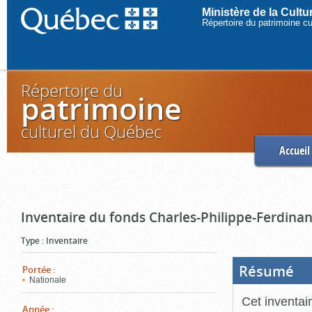
Ministère de la Cult
Répertoire du patrimoine c
Répertoire du
patrimoine
culturel du Québec
Accueil
Inventaire du fonds Charles-Philippe-Ferdinan
Type
:
Inventaire
Résumé
(Boi
Portée
:
ouve
Nationale
cliq
pou
Cet inventai
ferm
Année
: