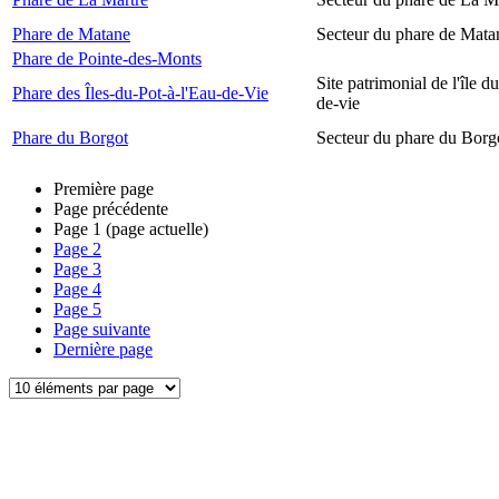
Phare de Matane
Secteur du phare de Mata
Phare de Pointe-des-Monts
Site patrimonial de l'île d
Phare des Îles-du-Pot-à-l'Eau-de-Vie
de-vie
Phare du Borgot
Secteur du phare du Borg
Première page
Page précédente
Page
1
(page actuelle)
Page
2
Page
3
Page
4
Page
5
Page suivante
Dernière page