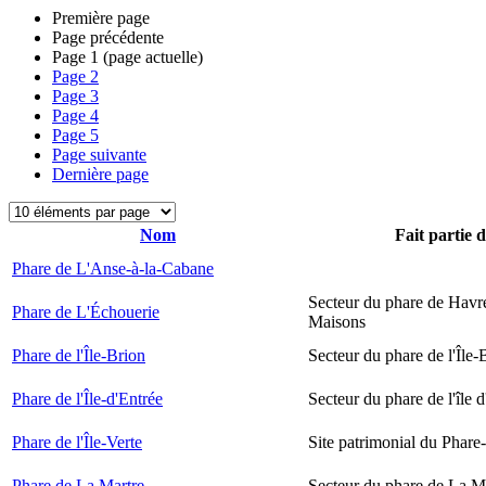
Première page
Page précédente
Page
1
(page actuelle)
Page
2
Page
3
Page
4
Page
5
Page suivante
Dernière page
Nom
Fait partie 
Phare de L'Anse-à-la-Cabane
Secteur du phare de Havr
Phare de L'Échouerie
Maisons
Phare de l'Île-Brion
Secteur du phare de l'Île-
Phare de l'Île-d'Entrée
Secteur du phare de l'île 
Phare de l'Île-Verte
Site patrimonial du Phare-
Phare de La Martre
Secteur du phare de La M