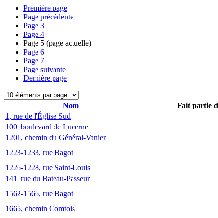
Première page
Page précédente
Page
3
Page
4
Page
5
(page actuelle)
Page
6
Page
7
Page suivante
Dernière page
Nom
Fait partie 
1, rue de l'Église Sud
100, boulevard de Lucerne
1201, chemin du Général-Vanier
1223-1233, rue Bagot
1226-1228, rue Saint-Louis
141, rue du Bateau-Passeur
1562-1566, rue Bagot
1665, chemin Comtois