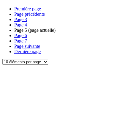
Première page
Page précédente
Page
3
Page
4
Page
5
(page actuelle)
Page
6
Page
7
Page suivante
Dernière page