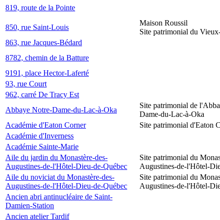
819, route de la Pointe
Maison Roussil
850, rue Saint-Louis
Site patrimonial du Vieu
863, rue Jacques-Bédard
8782, chemin de la Batture
9191, place Hector-Laferté
93, rue Court
962, carré De Tracy Est
Site patrimonial de l'Abb
Abbaye Notre-Dame-du-Lac-à-Oka
Dame-du-Lac-à-Oka
Académie d'Eaton Corner
Site patrimonial d'Eaton 
Académie d'Inverness
Académie Sainte-Marie
Aile du jardin du Monastère-des-
Site patrimonial du Monas
Augustines-de-l'Hôtel-Dieu-de-Québec
Augustines-de-l'Hôtel-D
Aile du noviciat du Monastère-des-
Site patrimonial du Monas
Augustines-de-l'Hôtel-Dieu-de-Québec
Augustines-de-l'Hôtel-D
Ancien abri antinucléaire de Saint-
Damien-Station
Ancien atelier Tardif