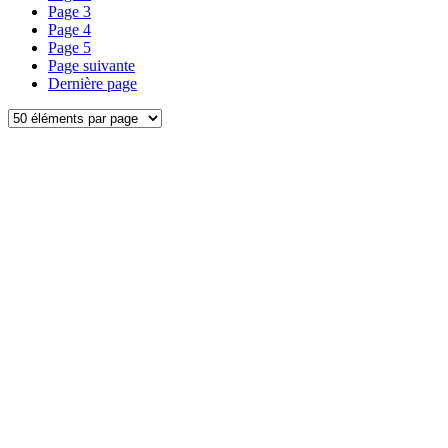
Page
3
Page
4
Page
5
Page suivante
Dernière page