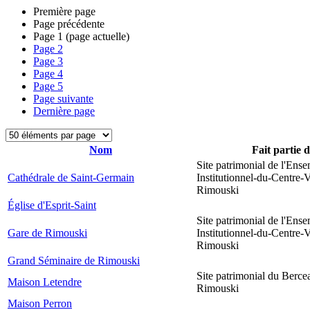
Première page
Page précédente
Page
1
(page actuelle)
Page
2
Page
3
Page
4
Page
5
Page suivante
Dernière page
Nom
Fait partie 
Site patrimonial de l'Ens
Cathédrale de Saint-Germain
Institutionnel-du-Centre-V
Rimouski
Église d'Esprit-Saint
Site patrimonial de l'Ens
Gare de Rimouski
Institutionnel-du-Centre-V
Rimouski
Grand Séminaire de Rimouski
Site patrimonial du Berce
Maison Letendre
Rimouski
Maison Perron