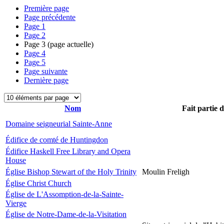
Première page
Page précédente
Page
1
Page
2
Page
3
(page actuelle)
Page
4
Page
5
Page suivante
Dernière page
Nom
Fait partie 
Domaine seigneurial Sainte-Anne
Édifice de comté de Huntingdon
Édifice Haskell Free Library and Opera
House
Église Bishop Stewart of the Holy Trinity
Moulin Freligh
Église Christ Church
Église de L'Assomption-de-la-Sainte-
Vierge
Église de Notre-Dame-de-la-Visitation