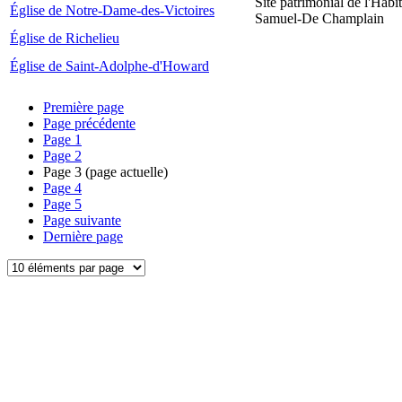
Site patrimonial de l'Habit
Église de Notre-Dame-des-Victoires
Samuel-De Champlain
Église de Richelieu
Église de Saint-Adolphe-d'Howard
Première page
Page précédente
Page
1
Page
2
Page
3
(page actuelle)
Page
4
Page
5
Page suivante
Dernière page