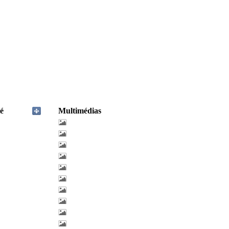
é
Multimédias