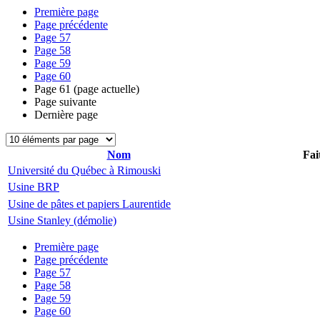
Première page
Page précédente
Page
57
Page
58
Page
59
Page
60
Page
61
(page actuelle)
Page suivante
Dernière page
Nom
Fai
Université du Québec à Rimouski
Usine BRP
Usine de pâtes et papiers Laurentide
Usine Stanley (démolie)
Première page
Page précédente
Page
57
Page
58
Page
59
Page
60