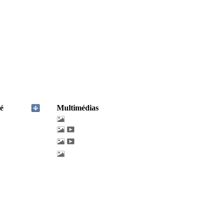
é
Multimédias