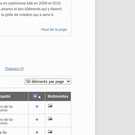
a en patrimoine bâti en 2009 et 2010.
s phares et des bâtiments qui y étaient
la grille de notation qui a servi à
Haut de la page
Plaques (2)
ipalité
Multimédias
es-de-la-
eine
es-de-la-
eine
e-Île