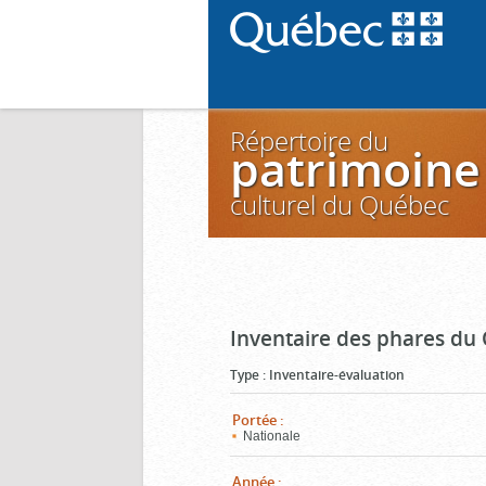
Répertoire du
patrimoine
culturel du Québec
Inventaire des phares du
Type
:
Inventaire-évaluation
Portée
:
Nationale
Année
: