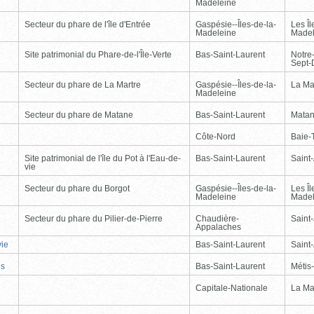
Madeleine
Secteur du phare de l'île d'Entrée
Gaspésie--Îles-de-la-
Les Îl
Madeleine
Madel
Site patrimonial du Phare-de-l'Île-Verte
Bas-Saint-Laurent
Notre
Sept-
Secteur du phare de La Martre
Gaspésie--Îles-de-la-
La Ma
Madeleine
Secteur du phare de Matane
Bas-Saint-Laurent
Mata
Côte-Nord
Baie-T
Site patrimonial de l'île du Pot à l'Eau-de-
Bas-Saint-Laurent
Saint
vie
Secteur du phare du Borgot
Gaspésie--Îles-de-la-
Les Îl
Madeleine
Madel
Secteur du phare du Pilier-de-Pierre
Chaudière-
Saint-
Appalaches
vie
Bas-Saint-Laurent
Saint
is
Bas-Saint-Laurent
Métis
Capitale-Nationale
La Ma