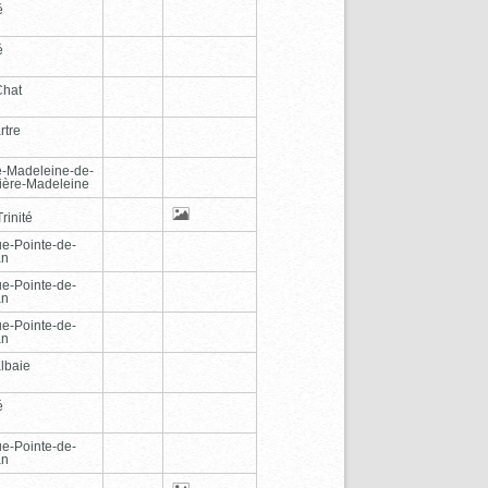
é
é
Chat
rtre
e-Madeleine-de-
vière-Madeleine
rinité
e-Pointe-de-
an
e-Pointe-de-
an
e-Pointe-de-
an
lbaie
é
e-Pointe-de-
an