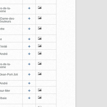
es-de-la-
eine
-Dame-des-
Douleurs
rtre
ne
rinité
-André
es-de-la-
eine
Jean-Port-Joli
-André
-sur-Mer
lbaie