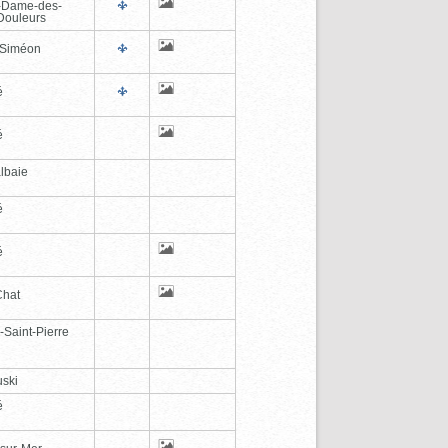
-Dame-des-
Douleurs
-Siméon
é
é
lbaie
é
é
Chat
-Saint-Pierre
ski
é