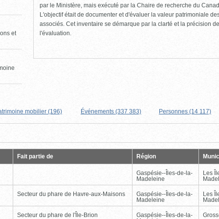
par le Ministère, mais exécuté par la Chaire de recherche du Canad
L'objectif était de documenter et d'évaluer la valeur patrimoniale de
associés. Cet inventaire se démarque par la clarté et la précision de 
l'évaluation.
ons et
imoine
atrimoine mobilier (196)
Événements (337 383)
Personnes (14 117)
Page
Dernière
Fait partie de
Région
Munic
Gaspésie--Îles-de-la-
Les Îl
Madeleine
Madel
Secteur du phare de Havre-aux-Maisons
Gaspésie--Îles-de-la-
Les Îl
Madeleine
Madel
Secteur du phare de l'Île-Brion
Gaspésie--Îles-de-la-
Gross