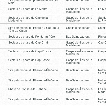
Site patrimonial du phare de la Pointe-
Bas-Saint-Laurent
Métis
Mitis
Secteur du phare de La Martre
Gaspésie--Îles-de-la-
La Ma
Madeleine
Secteur du phare de Cap de la
Gaspésie--Îles-de-la-
Saint
Madeleine
Madeleine
la-Ri
Site patrimonial du Phare-du-Cap-de-la-
Capitale-Nationale
Saint
Tête-au-Chien
Secteur du phare de Pointe-au-Père
Bas-Saint-Laurent
Rimou
Secteur du phare de Cap-Chat
Gaspésie--Îles-de-la-
Cap-
Madeleine
Secteur du phare de Cap d'Espoir
Gaspésie--Îles-de-la-
Gasp
Madeleine
Secteur du phare de Cap Gaspé
Gaspésie--Îles-de-la-
Gasp
Madeleine
Site patrimonial du Phare-de-l'Île-Verte
Bas-Saint-Laurent
Notre
Sept-
Site patrimonial du Phare-de-l'Île-Verte
Bas-Saint-Laurent
Notre
Sept-
Phare de L'Anse-à-la-Cabane
Gaspésie--Îles-de-la-
Les Îl
Madeleine
Madel
Site patrimonial du Phare-de-l'Île-Verte
Bas-Saint-Laurent
Notre
Sept-