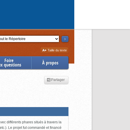
ction
Augmenter
Taille du texte
la
Foire
À propos
ux questions
Partager
ec différents phares situés à travers la
tc.). Le projet fut commandé et financé