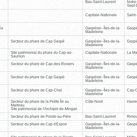
Bas-Saint-Laurent
Notre
Sept-
Capitale-Nationale
Saint
ée
Gaspésie--Îles-de-la-
Gasp
Madeleine
Secteur du phare de Cap Gaspé
Gaspésie--Îles-de-la-
Gasp
Madeleine
Site patrimonial du phare du Cap-au-
Capitale-Nationale
La Ma
Saumon
Secteur du phare de Cap-des-Rosiers
Gaspésie--Îles-de-la-
Gasp
Madeleine
Secteur du phare de Cap Gaspé
Gaspésie--Îles-de-la-
Gasp
Madeleine
Secteur du phare de Cap-Chat
Gaspésie--Îles-de-la-
Cap-
Madeleine
Secteur du phare de la Petite Île au
Côte-Nord
Havre
Marteau
Site patrimonial de l'Archipel-de-Mingan
Secteur du phare de Pointe-au-Père
Bas-Saint-Laurent
Rimou
Secteur du phare de Cap d'Espoir
Gaspésie--Îles-de-la-
Gasp
Madeleine