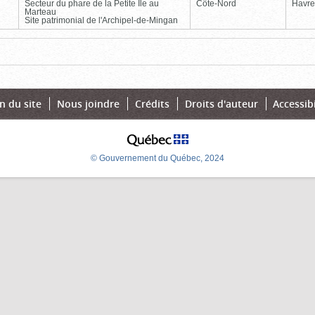
Secteur du phare de la Petite Île au
Côte-Nord
Havre
Marteau
Site patrimonial de l'Archipel-de-Mingan
Page
Dernière
n du site
Nous joindre
Crédits
Droits d'auteur
Accessibi
© Gouvernement du Québec, 2024