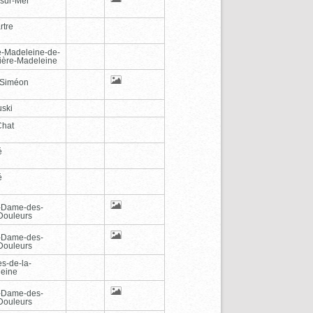
-sur-Mer
rtre
e-Madeleine-de-
vière-Madeleine
-Siméon
ski
Chat
é
é
-Dame-des-
Douleurs
-Dame-des-
Douleurs
es-de-la-
eine
-Dame-des-
Douleurs