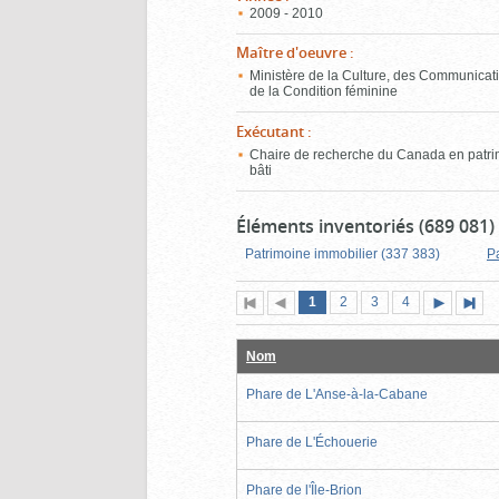
2009 - 2010
Maître d'oeuvre
:
Ministère de la Culture, des Communicati
de la Condition féminine
Exécutant
:
Chaire de recherche du Canada en patr
bâti
Éléments inventoriés (689 081)
Patrimoine immobilier (337 383)
P
Page
(page
Page
Page
Page
1
Première
2
Page
3
4
actuelle)
page
précédente
suivante
page
Nom
Phare de L'Anse-à-la-Cabane
Phare de L'Échouerie
Phare de l'Île-Brion