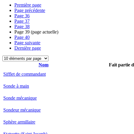
Première page
Page précédente
Page
36
Page
37
Page
38
Page
39
(page actuelle)
Page
40
Page suivante
Dernière page
Nom
Fait partie 
Sifflet de commandant
Sonde à main
Sonde mécanique
Sondeur mécanique
Sphère armillaire
Statuette (Saint Joseph)