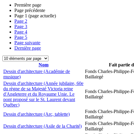
Première page
Page précédente
Page
1
(page actuelle)
Page
2
Page
3
Page
4
Page
5
Page suivante
Dernière page
Nom
Fait partie 
Dessin d'architecture (Académie de
Fonds Charles-Philippe-F
musique)
Baillairgé
Dessin d'architecture (Année jubilaire, 60e
du règne de sa Majesté Victoria reine
Fonds Charles-Philippe-F
d'Angleterre et du Royaume Unie. Le
Baillairgé
pont proposé sur le St. Laurent devant
Québec)
Fonds Charles-Philippe-F
Dessin d'architecture (Arc, tablette)
Baillairgé
Fonds Charles-Philippe-F
Dessin d'architecture (Asile de la Charité)
Baillairgé