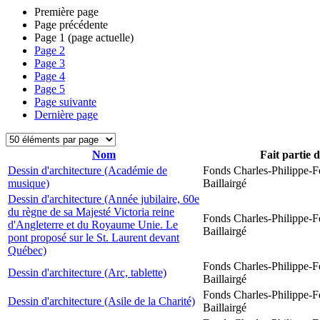
Première page
Page précédente
Page
1
(page actuelle)
Page
2
Page
3
Page
4
Page
5
Page suivante
Dernière page
Nom
Fait partie 
Dessin d'architecture (Académie de
Fonds Charles-Philippe-F
musique)
Baillairgé
Dessin d'architecture (Année jubilaire, 60e
du règne de sa Majesté Victoria reine
Fonds Charles-Philippe-F
d'Angleterre et du Royaume Unie. Le
Baillairgé
pont proposé sur le St. Laurent devant
Québec)
Fonds Charles-Philippe-F
Dessin d'architecture (Arc, tablette)
Baillairgé
Fonds Charles-Philippe-F
Dessin d'architecture (Asile de la Charité)
Baillairgé