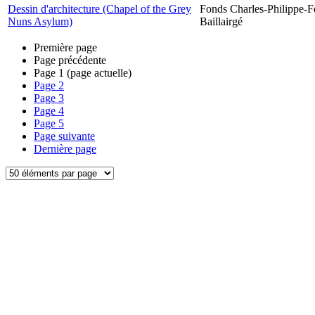
Dessin d'architecture (Chapel of the Grey
Fonds Charles-Philippe-F
Nuns Asylum)
Baillairgé
Première page
Page précédente
Page
1
(page actuelle)
Page
2
Page
3
Page
4
Page
5
Page suivante
Dernière page