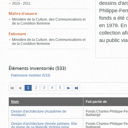
dessins d'ar
2010 - 2011
Philippe-Fer
Maître d'oeuvre
:
fonds a été c
Ministère de la Culture, des Communications et
de la Condition féminine
en 1979. En 
collection a
Exécutant
:
au public vi
Ministère de la Culture, des Communications et
de la Condition féminine
Éléments inventoriés (533)
Patrimoine mobilier (533)
Page
(page
Page
Page
Page
Page
1
Première
2
Page
3
4
5
Page
Dernière
actuelle)
page
précédente
suivante
page
Nom
Fait partie de
Dessin d'architecture (Académie de
Fonds Charles-Philippe-Fe
musique)
Baillairgé
Dessin d'architecture (Année jubilaire, 60e
Fonds Charles-Philippe-Fe
du règne de sa Majesté Victoria reine
Baillairgé