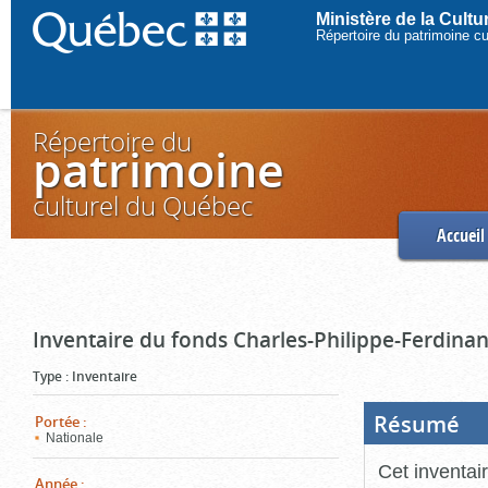
Ministère de la Cult
Répertoire du patrimoine c
Répertoire du
patrimoine
culturel du Québec
Accueil
Inventaire du fonds Charles-Philippe-Ferdinan
Type
:
Inventaire
Résumé
(Boi
Portée
:
ouve
Nationale
cliq
pou
Cet inventai
ferm
Année
: