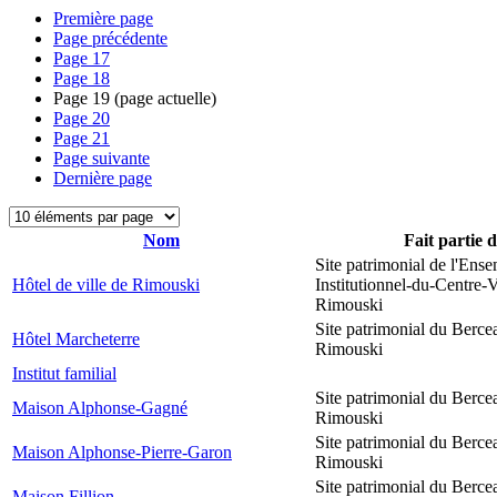
Première page
Page précédente
Page
17
Page
18
Page
19
(page actuelle)
Page
20
Page
21
Page suivante
Dernière page
Nom
Fait partie 
Site patrimonial de l'Ens
Hôtel de ville de Rimouski
Institutionnel-du-Centre-V
Rimouski
Site patrimonial du Berce
Hôtel Marcheterre
Rimouski
Institut familial
Site patrimonial du Berce
Maison Alphonse-Gagné
Rimouski
Site patrimonial du Berce
Maison Alphonse-Pierre-Garon
Rimouski
Site patrimonial du Berce
Maison Fillion