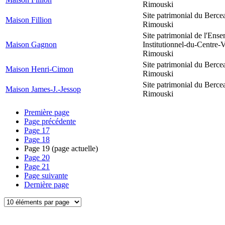
Rimouski
Site patrimonial du Berce
Maison Fillion
Rimouski
Site patrimonial de l'Ens
Maison Gagnon
Institutionnel-du-Centre-V
Rimouski
Site patrimonial du Berce
Maison Henri-Cimon
Rimouski
Site patrimonial du Berce
Maison James-J.-Jessop
Rimouski
Première page
Page précédente
Page
17
Page
18
Page
19
(page actuelle)
Page
20
Page
21
Page suivante
Dernière page