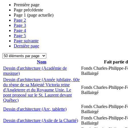
Première page
Page précédente
Page
1
(page actuelle)
Page
2
Page
3
Page
4
Page
5
Page suivante
Dernière page
Nom
Fait partie 
Dessin d'architecture (Académie de
Fonds Charles-Philippe-F
musique)
Baillairgé
Dessin d'architecture (Année jubilaire, 60e
du règne de sa Majesté Victoria reine
Fonds Charles-Philippe-F
d'Angleterre et du Royaume Unie. Le
Baillairgé
pont proposé sur le St. Laurent devant
Québec)
Fonds Charles-Philippe-F
Dessin d'architecture (Arc, tablette)
Baillairgé
Fonds Charles-Philippe-F
Dessin d'architecture (Asile de la Charité)
Baillairgé