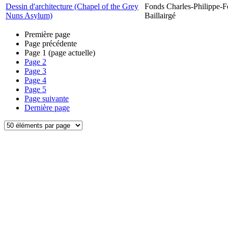
Dessin d'architecture (Chapel of the Grey
Fonds Charles-Philippe-F
Nuns Asylum)
Baillairgé
Première page
Page précédente
Page
1
(page actuelle)
Page
2
Page
3
Page
4
Page
5
Page suivante
Dernière page