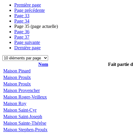
Première page
Page précédente
Page
33
Page
34
Page
35
(page actuelle)
Page
36
Page
37
Page suivante
Dernière page
Nom
Fait partie 
Maison Pinard
Maison Proulx
Maison Proulx
Maison Provencher
Maison Roger-Veilleux
Maison Roy
Maison Saint-Cyr
Maison Saint-Joseph
Maison Sainte-Thérèse
Maison Stephen-Proulx