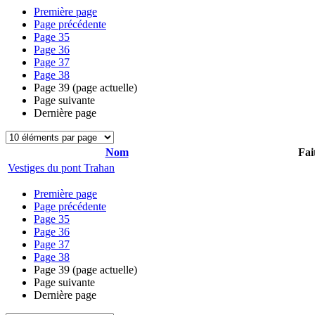
Première page
Page précédente
Page
35
Page
36
Page
37
Page
38
Page
39
(page actuelle)
Page suivante
Dernière page
Nom
Fai
Vestiges du pont Trahan
Première page
Page précédente
Page
35
Page
36
Page
37
Page
38
Page
39
(page actuelle)
Page suivante
Dernière page