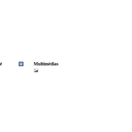
é
Multimédias