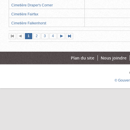
Cimetière Draper's Corner
Cimetière Fairfax
Cimetière Falkenhorst
Page
(page
Page
Page
Page
1
Première
2
Page
3
4
Page
Dernière
actuelle)
page
précédente
suivante
page
Plan du site
Nous joindre
© Gouver