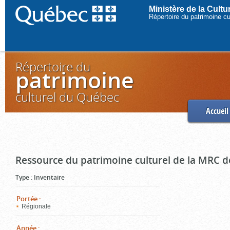
Ministère de la Cult
Répertoire du patrimoine c
Répertoire du
patrimoine
culturel du Québec
Accueil
Ressource du patrimoine culturel de la MRC d
Type
:
Inventaire
Portée
:
Régionale
Année
: