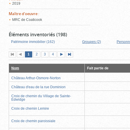
2019
Maître d'oeuvre
:
MRC de Coaticook
Éléments inventoriés (198)
Patrimoine immobilier (162)
Groupes (2)
Personn
Page
(page
Page
Page
Page
1
Première
2
Page
3
4
Page
Dernière
actuelle)
page
précédente
suivante
page
Nom
Fait partie de
Château Arthur-Osmore-Norton
Château d'eau de la rue Dominion
Croix de chemin du Village de Sainte-
Edwidge
Croix de chemin Lemire
Croix de chemin paroissiale