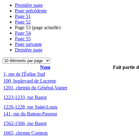
Première page
Page précédente
Page
51
Page
52
Page
53
(page actuelle)
Page
54
Page
55
Page suivante
Dernière page
Nom
Fait partie 
1, rue de l'Église Sud
100, boulevard de Lucerne
1201, chemin du Général-Vanier
1223-1233, rue Bagot
1226-1228, rue Saint-Louis
141, rue du Bateau-Passeur
1562-1566, rue Bagot
1665, chemin Comtois