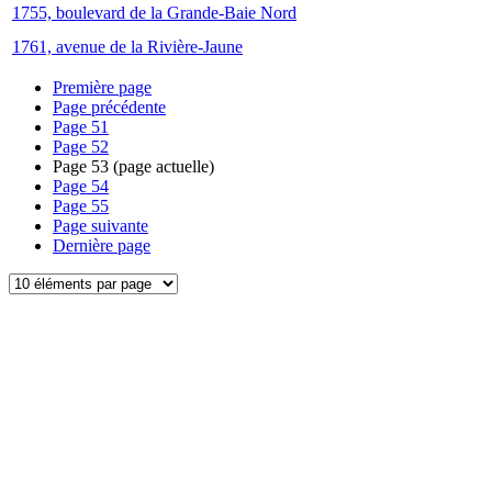
1755, boulevard de la Grande-Baie Nord
1761, avenue de la Rivière-Jaune
Première page
Page précédente
Page
51
Page
52
Page
53
(page actuelle)
Page
54
Page
55
Page suivante
Dernière page