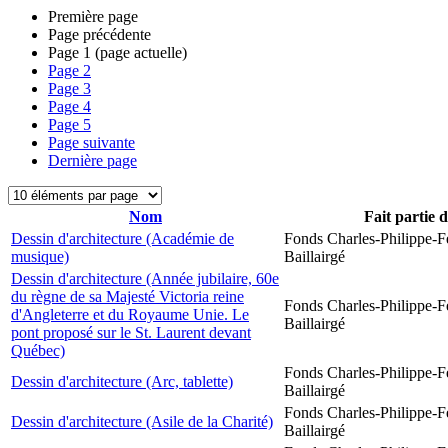
Première page
Page précédente
Page
1
(page actuelle)
Page
2
Page
3
Page
4
Page
5
Page suivante
Dernière page
Nom
Fait partie 
Dessin d'architecture (Académie de
Fonds Charles-Philippe-F
musique)
Baillairgé
Dessin d'architecture (Année jubilaire, 60e
du règne de sa Majesté Victoria reine
Fonds Charles-Philippe-F
d'Angleterre et du Royaume Unie. Le
Baillairgé
pont proposé sur le St. Laurent devant
Québec)
Fonds Charles-Philippe-F
Dessin d'architecture (Arc, tablette)
Baillairgé
Fonds Charles-Philippe-F
Dessin d'architecture (Asile de la Charité)
Baillairgé