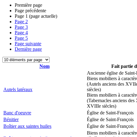
Première page
Page précédente
Page
1
(page actuelle)
Page
2
Page
3
Page
4
Page
5
Page suivante
Dernière page
Nom
Fait partie 
Ancienne église de Saint-
Biens mobiliers à caractèr
(Autels anciens des XVII
Autels latéraux
siècles)
Biens mobiliers à caractèr
(Tabernacles anciens des 
XVIIIe siècles)
Banc d'oeuvre
Église de Saint-François
Bénitier
Église de Saint-François
Boîtier aux saintes huiles
Église de Saint-François
Biens mobiliers à caractèr