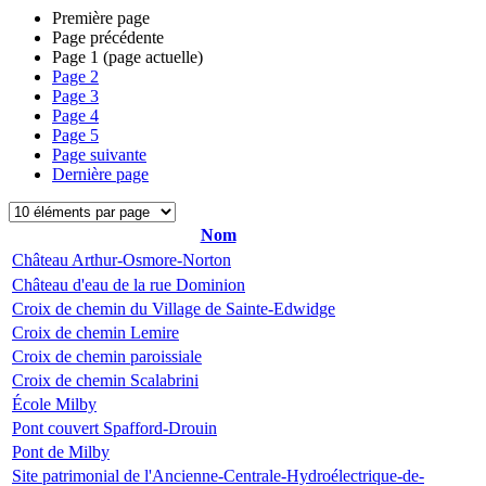
Première page
Page précédente
Page
1
(page actuelle)
Page
2
Page
3
Page
4
Page
5
Page suivante
Dernière page
Nom
Château Arthur-Osmore-Norton
Château d'eau de la rue Dominion
Croix de chemin du Village de Sainte-Edwidge
Croix de chemin Lemire
Croix de chemin paroissiale
Croix de chemin Scalabrini
École Milby
Pont couvert Spafford-Drouin
Pont de Milby
Site patrimonial de l'Ancienne-Centrale-Hydroélectrique-de-