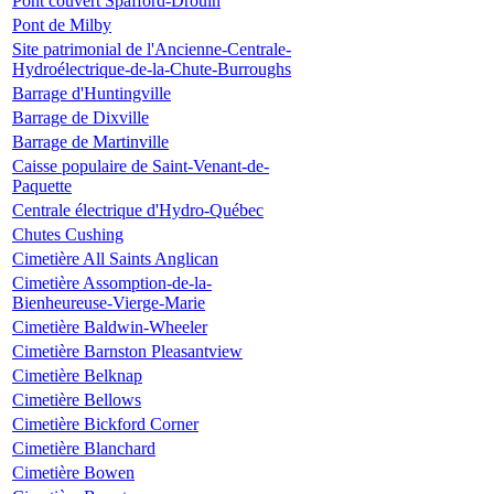
Pont couvert Spafford-Drouin
Pont de Milby
Site patrimonial de l'Ancienne-Centrale-
Hydroélectrique-de-la-Chute-Burroughs
Barrage d'Huntingville
Barrage de Dixville
Barrage de Martinville
Caisse populaire de Saint-Venant-de-
Paquette
Centrale électrique d'Hydro-Québec
Chutes Cushing
Cimetière All Saints Anglican
Cimetière Assomption-de-la-
Bienheureuse-Vierge-Marie
Cimetière Baldwin-Wheeler
Cimetière Barnston Pleasantview
Cimetière Belknap
Cimetière Bellows
Cimetière Bickford Corner
Cimetière Blanchard
Cimetière Bowen