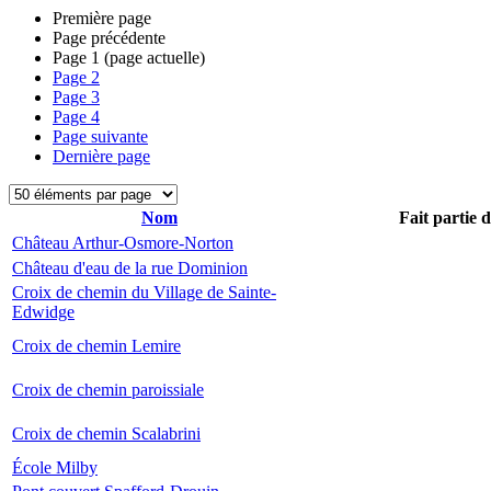
Première page
Page précédente
Page
1
(page actuelle)
Page
2
Page
3
Page
4
Page suivante
Dernière page
Nom
Fait partie 
Château Arthur-Osmore-Norton
Château d'eau de la rue Dominion
Croix de chemin du Village de Sainte-
Edwidge
Croix de chemin Lemire
Croix de chemin paroissiale
Croix de chemin Scalabrini
École Milby