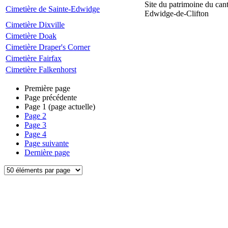
Site du patrimoine du can
Cimetière de Sainte-Edwidge
Edwidge-de-Clifton
Cimetière Dixville
Cimetière Doak
Cimetière Draper's Corner
Cimetière Fairfax
Cimetière Falkenhorst
Première page
Page précédente
Page
1
(page actuelle)
Page
2
Page
3
Page
4
Page suivante
Dernière page