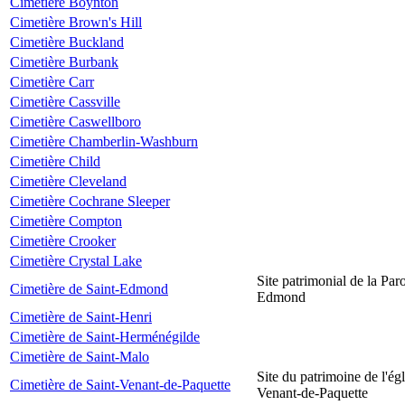
Cimetière Boynton
Cimetière Brown's Hill
Cimetière Buckland
Cimetière Burbank
Cimetière Carr
Cimetière Cassville
Cimetière Caswellboro
Cimetière Chamberlin-Washburn
Cimetière Child
Cimetière Cleveland
Cimetière Cochrane Sleeper
Cimetière Compton
Cimetière Crooker
Cimetière Crystal Lake
Site patrimonial de la Par
Cimetière de Saint-Edmond
Edmond
Cimetière de Saint-Henri
Cimetière de Saint-Herménégilde
Cimetière de Saint-Malo
Site du patrimoine de l'égl
Cimetière de Saint-Venant-de-Paquette
Venant-de-Paquette