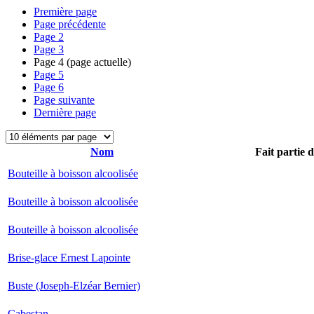
Première page
Page précédente
Page
2
Page
3
Page
4
(page actuelle)
Page
5
Page
6
Page suivante
Dernière page
Nom
Fait partie 
Bouteille à boisson alcoolisée
Bouteille à boisson alcoolisée
Bouteille à boisson alcoolisée
Brise-glace Ernest Lapointe
Buste (Joseph-Elzéar Bernier)
Cabestan