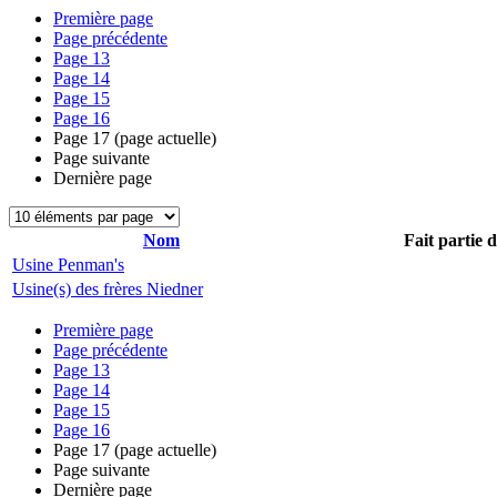
Première page
Page précédente
Page
13
Page
14
Page
15
Page
16
Page
17
(page actuelle)
Page suivante
Dernière page
Nom
Fait partie 
Usine Penman's
Usine(s) des frères Niedner
Première page
Page précédente
Page
13
Page
14
Page
15
Page
16
Page
17
(page actuelle)
Page suivante
Dernière page