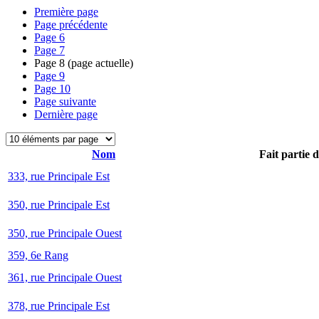
Première page
Page précédente
Page
6
Page
7
Page
8
(page actuelle)
Page
9
Page
10
Page suivante
Dernière page
Nom
Fait partie 
333, rue Principale Est
350, rue Principale Est
350, rue Principale Ouest
359, 6e Rang
361, rue Principale Ouest
378, rue Principale Est