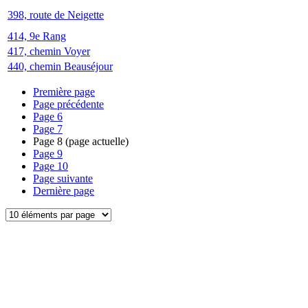
398, route de Neigette
414, 9e Rang
417, chemin Voyer
440, chemin Beauséjour
Première page
Page précédente
Page
6
Page
7
Page
8
(page actuelle)
Page
9
Page
10
Page suivante
Dernière page