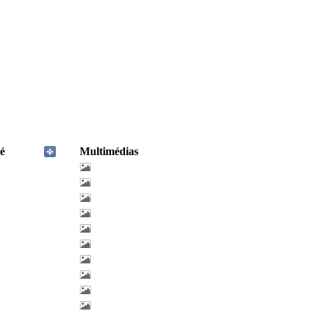
é
Multimédias