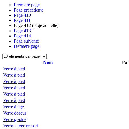
Première page
Page précédente
Page
410
Page
411
Page
412
(page actuelle)
Page
413
Page
414
Page suivante
Dernière page
Nom
Fai
Verre à pied
Verre à pied
Verre à pied
Verre à pied
Verre à pied
Verre à pied
Verre à tige
Verre doseur
Verre gradué
Verrou avec ressort