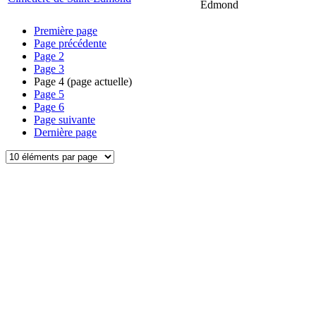
Edmond
Première page
Page précédente
Page
2
Page
3
Page
4
(page actuelle)
Page
5
Page
6
Page suivante
Dernière page