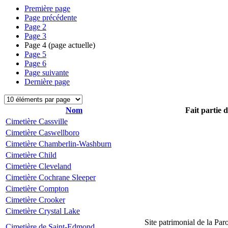
Première page
Page précédente
Page
2
Page
3
Page
4
(page actuelle)
Page
5
Page
6
Page suivante
Dernière page
Nom
Fait partie 
Cimetière Cassville
Cimetière Caswellboro
Cimetière Chamberlin-Washburn
Cimetière Child
Cimetière Cleveland
Cimetière Cochrane Sleeper
Cimetière Compton
Cimetière Crooker
Cimetière Crystal Lake
Site patrimonial de la Par
Cimetière de Saint-Edmond