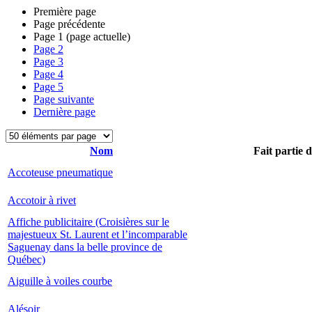
Première page
Page précédente
Page
1
(page actuelle)
Page
2
Page
3
Page
4
Page
5
Page suivante
Dernière page
Nom
Fait partie 
Accoteuse pneumatique
Accotoir à rivet
Affiche publicitaire (Croisières sur le
majestueux St. Laurent et l’incomparable
Saguenay dans la belle province de
Québec)
Aiguille à voiles courbe
Alésoir