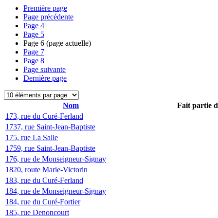
Première page
Page précédente
Page
4
Page
5
Page
6
(page actuelle)
Page
7
Page
8
Page suivante
Dernière page
Nom
Fait partie 
173, rue du Curé-Ferland
1737, rue Saint-Jean-Baptiste
175, rue La Salle
1759, rue Saint-Jean-Baptiste
176, rue de Monseigneur-Signay
1820, route Marie-Victorin
183, rue du Curé-Ferland
184, rue de Monseigneur-Signay
184, rue du Curé-Fortier
185, rue Denoncourt