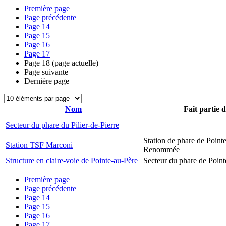
Première page
Page précédente
Page
14
Page
15
Page
16
Page
17
Page
18
(page actuelle)
Page suivante
Dernière page
Nom
Fait partie 
Secteur du phare du Pilier-de-Pierre
Station de phare de Pointe
Station TSF Marconi
Renommée
Structure en claire-voie de Pointe-au-Père
Secteur du phare de Point
Première page
Page précédente
Page
14
Page
15
Page
16
Page
17