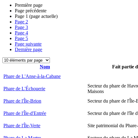
Première page
Page précédente
Page
1
(page actuelle)
Page
2
Page
3
Page
4
Page
5
Page suivante
Dernière page
Nom
Fait partie 
Phare de L'Anse-à-la-Cabane
Secteur du phare de Havr
Phare de L'Échouerie
Maisons
Phare de l'Île-Brion
Secteur du phare de l'Île-
Phare de l'Île-d'Entrée
Secteur du phare de l'île 
Phare de l'Île-Verte
Site patrimonial du Phare-
Phare de La Martre
Secteur du phare de La M