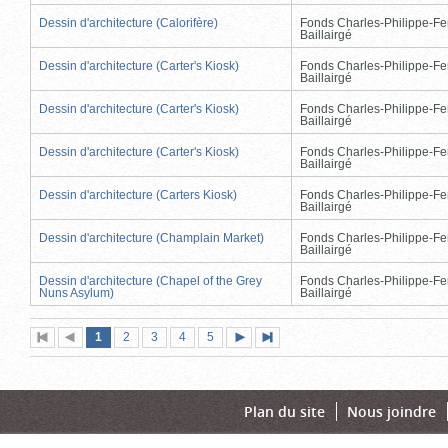
Dessin d'architecture (Calorifère)
Fonds Charles-Philippe-Fe
Baillairgé
Dessin d'architecture (Carter's Kiosk)
Fonds Charles-Philippe-Fe
Baillairgé
Dessin d'architecture (Carter's Kiosk)
Fonds Charles-Philippe-Fe
Baillairgé
Dessin d'architecture (Carter's Kiosk)
Fonds Charles-Philippe-Fe
Baillairgé
Dessin d'architecture (Carters Kiosk)
Fonds Charles-Philippe-Fe
Baillairgé
Dessin d'architecture (Champlain Market)
Fonds Charles-Philippe-Fe
Baillairgé
Dessin d'architecture (Chapel of the Grey
Fonds Charles-Philippe-Fe
Nuns Asylum)
Baillairgé
Page
(page
Page
Page
Page
Page
1
Première
2
Page
3
4
5
Page
Dernière
actuelle)
page
précédente
suivante
page
Plan du site
Nous joindre