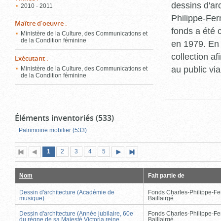
dessins d'ar
2010 - 2011
Philippe-Fer
Maître d'oeuvre
:
fonds a été c
Ministère de la Culture, des Communications et
de la Condition féminine
en 1979. En 
collection a
Exécutant
:
au public vi
Ministère de la Culture, des Communications et
de la Condition féminine
Éléments inventoriés (533)
Patrimoine mobilier (533)
Page
(page
Page
Page
Page
Page
1
Première
2
Page
3
4
5
Page
Dernière
actuelle)
page
précédente
suivante
page
Nom
Fait partie de
Dessin d'architecture (Académie de
Fonds Charles-Philippe-Fe
musique)
Baillairgé
Dessin d'architecture (Année jubilaire, 60e
Fonds Charles-Philippe-Fe
du règne de sa Majesté Victoria reine
Baillairgé