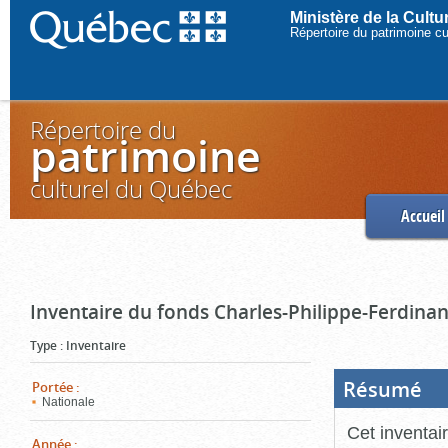
Ministère de la Cult
Répertoire du patrimoine c
Répertoire du
patrimoine
culturel du Québec
Accueil
Inventaire du fonds Charles-Philippe-Ferdinan
Type
:
Inventaire
Résumé
(Boi
Portée
:
ouve
Nationale
cliq
pou
Cet inventai
ferm
Année
: