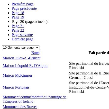
Première page
Page précédente
Page
18
Page
19
Page
20
(page actuelle)
Page
21
Page
22
Page suivante
Dernière page
Nom
Fait partie 
Maison Jules-A.-Brillant
Site patrimonial du Berce
Maison Léopold-R.-D'Anjou
Rimouski
Site patrimonial de la Rue
Maison McKinnon
Germain-Ouest
Site patrimonial de l'Ens
Maison Portugais
Institutionnel-du-Centre-V
Rimouski
Monument commémoratif du naufrage de
l'Empress of Ireland
Monument des Braves