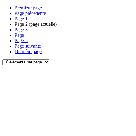
Première page
Page précédente
Page
1
Page
2
(page actuelle)
Page
3
Page
4
Page
5
Page suivante
Dernière page