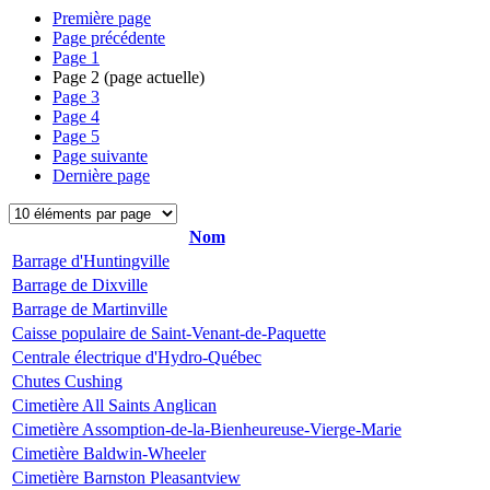
Première page
Page précédente
Page
1
Page
2
(page actuelle)
Page
3
Page
4
Page
5
Page suivante
Dernière page
Nom
Barrage d'Huntingville
Barrage de Dixville
Barrage de Martinville
Caisse populaire de Saint-Venant-de-Paquette
Centrale électrique d'Hydro-Québec
Chutes Cushing
Cimetière All Saints Anglican
Cimetière Assomption-de-la-Bienheureuse-Vierge-Marie
Cimetière Baldwin-Wheeler
Cimetière Barnston Pleasantview