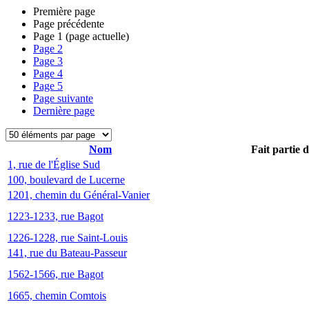
Première page
Page précédente
Page
1
(page actuelle)
Page
2
Page
3
Page
4
Page
5
Page suivante
Dernière page
Nom
Fait partie 
1, rue de l'Église Sud
100, boulevard de Lucerne
1201, chemin du Général-Vanier
1223-1233, rue Bagot
1226-1228, rue Saint-Louis
141, rue du Bateau-Passeur
1562-1566, rue Bagot
1665, chemin Comtois